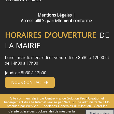
Mentions Légales
Accessibilité : partiellement conforme
HORAIRES D'OUVERTURE
DE
LA MAIRIE
Lundi, mardi, mercredi et vendredi de 8h30 à 12h00 et
de 14h00 à 17h00
Jeudi de 8h30 à 12h00
NOUS CONTACTER
Site commercialisé par Centre France Solution Pro
-
Création et
hébergement du site Internet réalisé par Net15
-
Site administrable CMS
propulsé par WebSee
-
Conditions Générales d'Utilisation
-
Gérer les
cookies
Ce site utilise des cookies afin de mesurer la